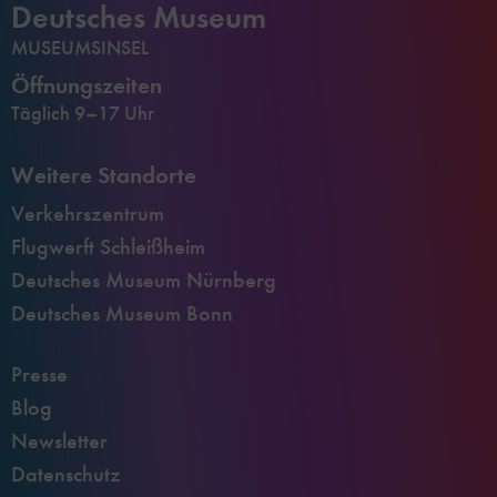
Deutsches Museum
MUSEUMSINSEL
Öffnungszeiten
Täglich 9–17 Uhr
Weitere Standorte
Verkehrszentrum
Flugwerft Schleißheim
Deutsches Museum Nürnberg
Deutsches Museum Bonn
Presse
Blog
Newsletter
Datenschutz