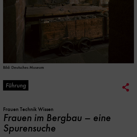
Bild: Deutsches Museum
Führung
Soc
Me
Lin
Opt
Frauen Technik Wissen
Frauen im Bergbau – eine
Spurensuche