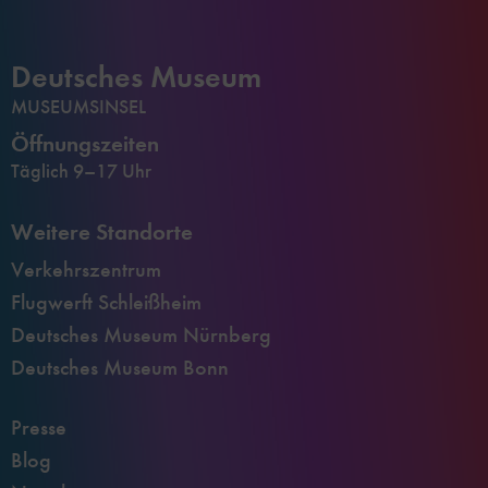
Deutsches Museum
MUSEUMSINSEL
Öffnungszeiten
Täglich 9–17 Uhr
Weitere Standorte
Verkehrszentrum
Flugwerft Schleißheim
Deutsches Museum Nürnberg
Deutsches Museum Bonn
Presse
Blog