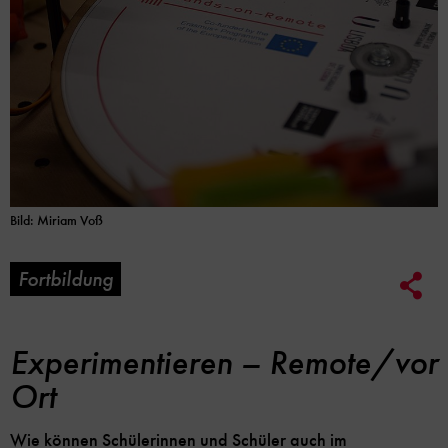
Bild: Miriam Voß
Fortbildung
Soc
Me
Lin
Opt
Experimentieren – Remote/vor
Ort
Wie können Schülerinnen und Schüler auch im