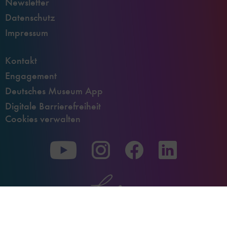
Newsletter
Datenschutz
Impressum
Kontakt
Engagement
Deutsches Museum App
Digitale Barrierefreiheit
Cookies verwalten
Zu
Zu
Zu
unserer
unserer
unserer
Youtube-
Instagram-
Facebook-
Seite
Seite
Seite