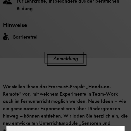
Für Lehrkräfte, insbesondere aus der beruflichen
Bildung.
Hinweise
Barrierefrei
Anmeldung
Wir stellen Ihnen das Erasmus+-Projekt „Hands-on-
Remote“ vor, mit welchem Experimente in Team-Work
auch im Fernunterricht möglich werden. Neue Ideen – wie
ein gemeinsames Experimentieren über Ländergrenzen
hinweg – können entstehen. Wir laden Sie herzlich ein, die
neu entwickelten Unterrichtsmodule „Sensoren und
Messungen“, „Schall und Akustik“ und „Mini-