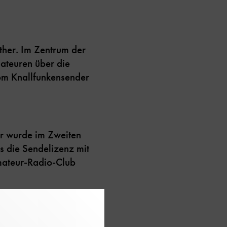
Äther. Im Zentrum der
ateuren über die
vom Knallfunkensender
er wurde im Zweiten
s die Sendelizenz mit
mateur-Radio-Club