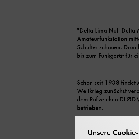
"Delta Lima Null Delta M
Amateurfunkstation mitt
Schulter schauen. Drumh
bis zum Funkgerät für 
Schon seit 1938 findet
Weltkrieg zunächst verb
dem Rufzeichen DLØDM.
betrieben.
Unsere Cookie-R