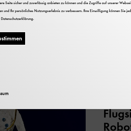
e Seite sicher und zuverlässig anbieten zu können und die Zugriffe auf unserer Webseite
et diese Veranstaltu
n und Ihr persönliches Nutzungserlebnis zu verbessern. Ihre Einwilligung können Sie jed
r
Datenschutzerklärung
.
Tag um ca. 9.20 Uhr, welche Aktionen im
Tagesprogr
ustimmen
gramm für Einzelbesucher und Kleingruppen bis fünf P
en, Science Shows und Mitmachprogramme an. Alle Pr
rt oder am Treffpunkt Führung in der jeweiligen Ausst
Tagespro
ssum
Mode
Flugs
Robo