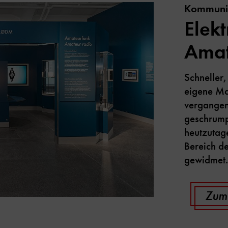
Kommunik
Elekt
Amat
Schneller,
eigene Maß
vergangen
geschrumpf
heutzutage
Bereich de
gewidmet
Zum 