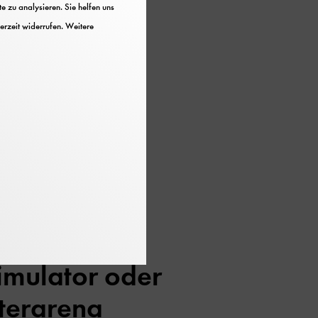
 zu analysieren. Sie helfen uns
ng statt?
erzeit widerrufen. Weitere
amm
stattfinden. Unser
ersonen bietet
ogramme starten direkt
ellung.
gramm
llbahn,
imulator oder
terarena