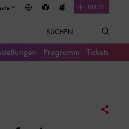
HEUTE
Sprache wählen
Leichte Sprache
Gebärdensprache
orte
Suchen
SUCHEN
stellungen
Programm
Tickets
Social
Media
Link
Optione