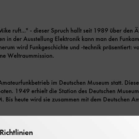
ike ruft..." - dieser Spruch hallt seit 1989 über den 
en in der Ausstellung Elektronik kann man den Funkam
erum wird Funkgeschichte und -technik präsentiert: 
eine Weltraummission.
 Amateurfunkbetrieb im Deutschen Museum statt. Dies
oten. 1949 erhielt die Station des Deutschen Museum
 Bis heute wird sie zusammen mit dem Deutschen A
ichtlinien