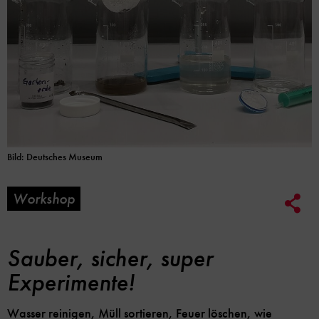
Bild: Deutsches Museum
Workshop
Soc
Me
Lin
Opt
Sauber, sicher, super
Experimente!
Wasser reinigen, Müll sortieren, Feuer löschen, wie