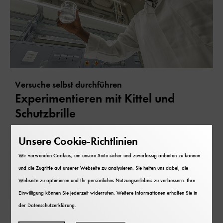
Versuche selbst durchführen
Experimentieren mit Kittel und
Schutzbrille
Hier können Sie selbst Versuche durchführen.
Unsere Cookie-Richtlinien
Reagenzgläser schütteln, filtrieren oder destillieren.
Lernen Sie typische Techniken und Geräte aus dem
Wir verwenden Cookies, um unsere Seite sicher und zuverlässig anbieten zu können
Chemielabor kennen. Analysieren Sie Proben,
und die Zugriffe auf unserer Webseite zu analysieren. Sie helfen uns dabei, die
entdecken Sie die Chemie im Alltag oder machen Sie
Webseite zu optimieren und Ihr persönliches Nutzungserlebnis zu verbessern. Ihre
einen experimentellen Ausflug in die Geschichte der
Einwilligung können Sie jederzeit widerrufen. Weitere Informationen erhalten Sie in
Chemie.
der
Datenschutzerklärung
.