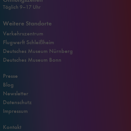
Täglich 9–17 Uhr
Weitere Standorte
Verkehrszentrum
Flugwerft Schleißheim
Deutsches Museum Nürnberg
Deutsches Museum Bonn
Presse
Blog
Newsletter
Datenschutz
Impressum
Kontakt