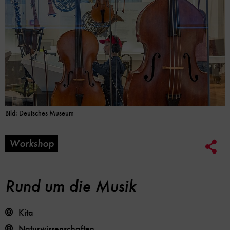
Bild: Deutsches Museum
Workshop
Soc
Me
Lin
Opt
Rund um die Musik
Kita
Naturwissenschaften