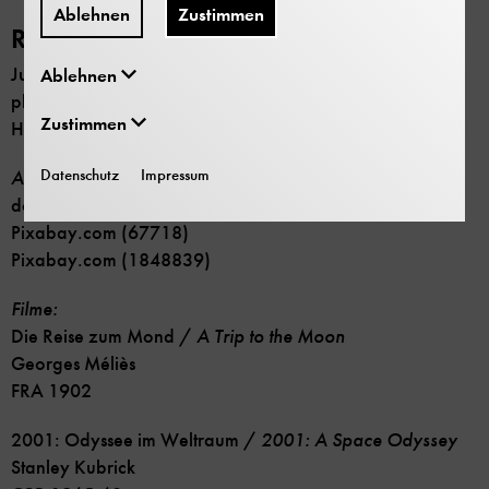
Ablehnen
Zustimmen
Raum und Zeit:
Jurik Peter/Shutterstock.com (1401778256)
Ablehnen
planetpixelemporium.com/mars.html
/ © by James
Zustimmen
Hastings-Trew
Datenschutz
Impressum
Astronaut unten:
dottedhippo / iStock (1166971017)
Pixabay.com (67718)
Pixabay.com (1848839)
Filme:
Die Reise zum Mond /
A Trip to the Moon
Georges Méliès
FRA 1902
2001: Odyssee im Weltraum /
2001: A Space Odyssey
Stanley Kubrick