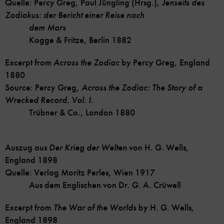
Quelle: Percy Greg, Paul Jüngling (Hrsg.),
Jenseits des
Zodiakus: der Bericht einer Reise nach
dem Mars
Kogge & Fritze, Berlin 1882
Excerpt from
Across the Zodiac
by Percy Greg, England
1880
Source: Percy Greg,
Across the Zodiac: The Story of a
Wrecked Record.
Vol. I.
Trübner & Co., London 1880
Auszug aus
Der Krieg der Welten
von H. G. Wells,
England 1898
Quelle: Verlag Moritz Perles, Wien 1917
Aus dem Englischen von Dr. G. A. Crüwell
Excerpt from
The War of the Worlds
by H. G. Wells,
England 1898