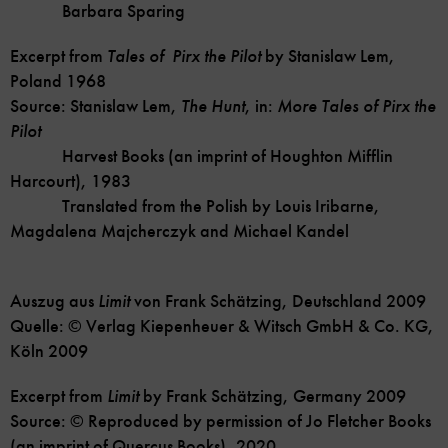
Barbara Sparing
Excerpt from
Tales of
Pirx the Pilot
by Stanislaw Lem,
Poland 1968
Source: Stanislaw Lem,
The Hunt
, in:
More Tales of Pirx the
Pilot
Harvest Books (an imprint of Houghton Mifflin
Harcourt), 1983
Translated from the Polish by Louis Iribarne,
Magdalena Majcherczyk and Michael Kandel
Auszug aus
Limit
von Frank Schätzing, Deutschland 2009
Quelle: © Verlag Kiepenheuer & Witsch GmbH & Co. KG,
Köln 2009
Excerpt from
Limit
by Frank Schätzing, Germany 2009
Source: © Reproduced by permission of Jo Fletcher Books
(an imprint of Quercus Books), 2020