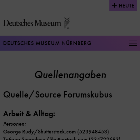
Direkt
HEUTE
zum
Seiteninhalt
springen
DEUTSCHES MUSEUM NÜRNBERG
Na
auf
un
zu
Quellenangaben
Quelle/Source Forumskubus
Arbeit & Alltag:
Personen:
George Rudy/Shutterstock.com (523948453)
Tatiana Shepeleva/Shutterstock.com (234722683)