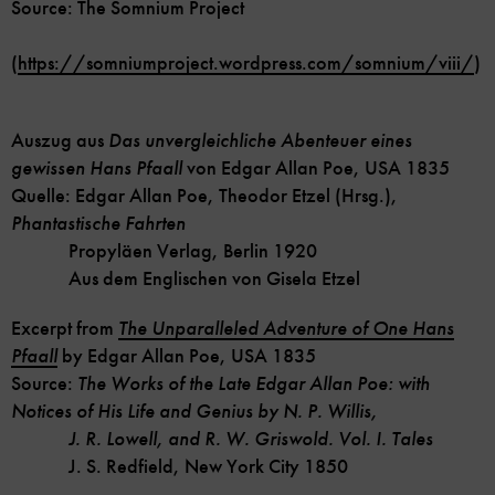
Source: The Somnium Project
(
https://somniumproject.wordpress.com/somnium/viii/
)
Auszug aus
Das unvergleichliche Abenteuer eines
gewissen Hans Pfaall
von Edgar Allan Poe, USA 1835
Quelle: Edgar Allan Poe, Theodor Etzel (Hrsg.),
Phantastische Fahrten
Propyläen Verlag, Berlin 1920
Aus dem Englischen von Gisela Etzel
Excerpt from
The Unparalleled Adventure of One Hans
Pfaall
by Edgar Allan Poe, USA 1835
Source:
The Works of the Late Edgar Allan Poe: with
Notices of His Life and Genius by N. P. Willis,
J. R.
Lowell, and R. W. Griswold. Vol. I. Tales
J. S. Redfield, New York City 1850