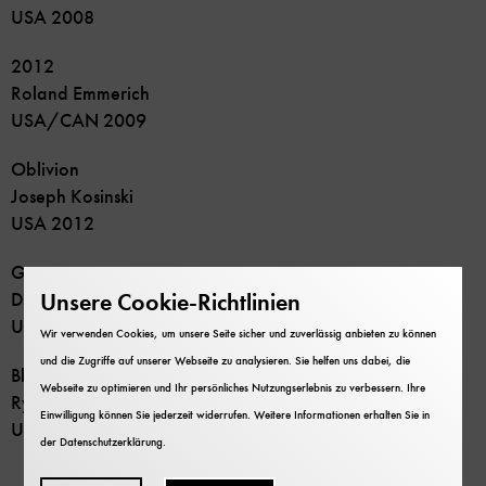
USA 2008
2012
Roland Emmerich
USA/CAN 2009
Oblivion
Joseph Kosinski
USA 2012
Geostorm
Unsere Cookie-Richtlinien
Dean Devlin
USA 2017
Wir verwenden Cookies, um unsere Seite sicher und zuverlässig anbieten zu können
und die Zugriffe auf unserer Webseite zu analysieren. Sie helfen uns dabei, die
Black Panther
Webseite zu optimieren und Ihr persönliches Nutzungserlebnis zu verbessern. Ihre
Ryan Coogler
Einwilligung können Sie jederzeit widerrufen. Weitere Informationen erhalten Sie in
USA 2018
der
Datenschutzerklärung
.