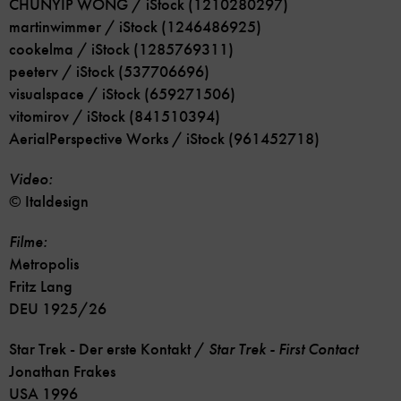
CHUNYIP WONG / iStock (1210280297)
martinwimmer / iStock (1246486925)
cookelma / iStock (1285769311)
peeterv / iStock (537706696)
visualspace / iStock (659271506)
vitomirov / iStock (841510394)
AerialPerspective Works / iStock (961452718)
Video:
© Italdesign
Filme:
Metropolis
Fritz Lang
DEU 1925/26
Star Trek - Der erste Kontakt /
Star Trek - First Contact
Jonathan Frakes
USA 1996