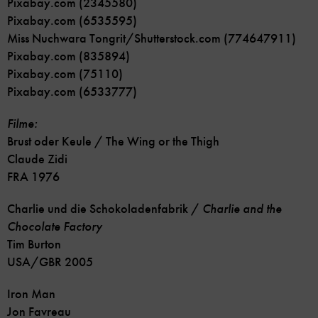
Pixabay.com (2345580)
Pixabay.com (6535595)
Miss Nuchwara Tongrit/Shutterstock.com (774647911)
Pixabay.com (835894)
Pixabay.com (75110)
Pixabay.com (6533777)
Filme:
Brust oder Keule / The Wing or the Thigh
Claude Zidi
FRA 1976
Charlie und die Schokoladenfabrik /
Charlie and the
C
hocolate Fac
tory
Tim Burton
USA/GBR 2005
Iron Man
Jon Favreau