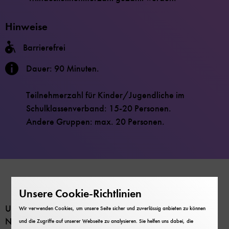
Hinweise
Barrierefrei
Dauer: 90 Minuten.
Teilnehmerzahl für Kinder/Jugendliche im
Schulklassenverband: 15-20 Personen.
Andere Gruppen: max. 20 Personen.
Unsere Cookie-Richtlinien
Unser Körper steuert die Aufnahme aller wichtigen
Wir verwenden Cookies, um unsere Seite sicher und zuverlässig anbieten zu können
Nährstoffe ganz geschickt über den Geschmack. Genau
und die Zugriffe auf unserer Webseite zu analysieren. Sie helfen uns dabei, die