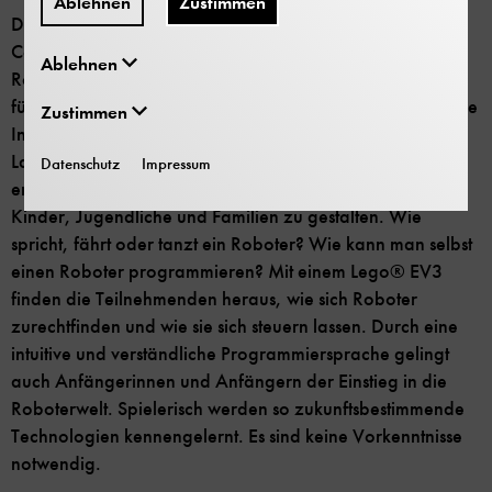
Ablehnen
Zustimmen
Das Deutsche Museum Nürnberg ist ein Open Roberta
Coding Hub und Partner von „Roberta® - Lernen mit
Ablehnen
Robotern“ , die Bildungsinitiative des Fraunhofer-Instituts
für Intelligente Analyse- und Informationssysteme IAIS. Die
Zustimmen
Initiative stattet bundesweit außerschulische Lernorte mit
Laptops und Robotik-Sets aus, um einen
Datenschutz
Impressum
erlebnisorientierten Zugang zum Programmieren für
Kinder, Jugendliche und Familien zu gestalten. Wie
spricht, fährt oder tanzt ein Roboter? Wie kann man selbst
einen Roboter programmieren? Mit einem Lego® EV3
finden die Teilnehmenden heraus, wie sich Roboter
zurechtfinden und wie sie sich steuern lassen. Durch eine
intuitive und verständliche Programmiersprache gelingt
auch Anfängerinnen und Anfängern der Einstieg in die
Roboterwelt. Spielerisch werden so zukunftsbestimmende
Technologien kennengelernt. Es sind keine Vorkenntnisse
notwendig.