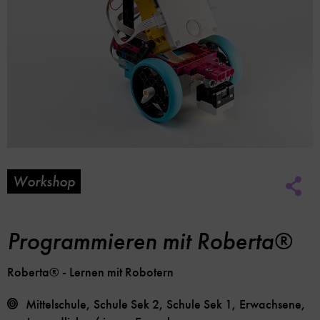
Workshop
Soc
Me
Lin
Opt
Programmieren mit Roberta®
Roberta® - Lernen mit Robotern
Mittelschule, Schule Sek 2, Schule Sek 1, Erwachsene,