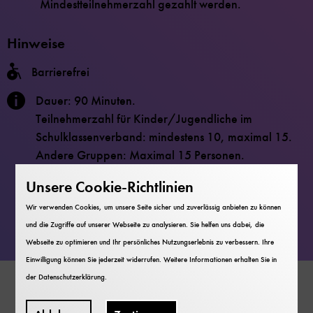
Mindestteilnehmerzahl gezahlt werden.
Hinweise
Barrierefrei
Dauer: 90 Minuten.
Teilnehmerzahl für Kinder/Jugendliche im
Schulklassenverband: mindestens 10, maximal 15.
Andere Gruppen: Maximal 15 Personen.
Unsere Cookie-Richtlinien
Bei mehr als 15 Personen ist eine Buchung von
mehreren Workshops nötig.
Wir verwenden Cookies, um unsere Seite sicher und zuverlässig anbieten zu können
und die Zugriffe auf unserer Webseite zu analysieren. Sie helfen uns dabei, die
Webseite zu optimieren und Ihr persönliches Nutzungserlebnis zu verbessern. Ihre
Einwilligung können Sie jederzeit widerrufen. Weitere Informationen erhalten Sie in
der
Datenschutzerklärung
.