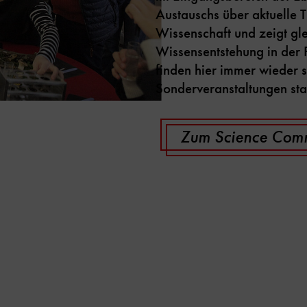
Austauschs über aktuelle
Wissenschaft und zeigt gle
Wissensentstehung in der
finden hier immer wieder
Sonderveranstaltungen stat
Zum Science Comm