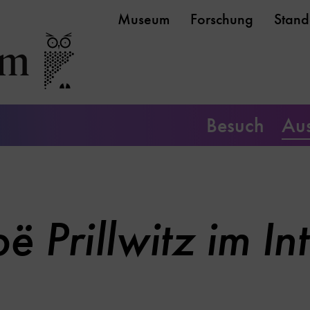
Museum
Forschung
Stand
Besuch
Aus
ë Prillwitz im In