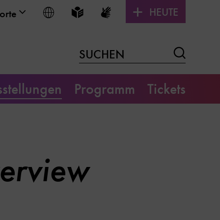
HEUTE
Sprache wählen
Leichte Sprache
Gebärdensprache
orte
Suchen
SUCHEN
stellungen
Programm
Tickets
terview