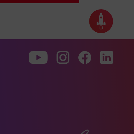
Mute
Seite
nach
oben
scrollen
Zu
Zu
Zu
unserer
unserer
unserer
Youtube-
Instagram-
Faceboo
Seite
Seite
Seite