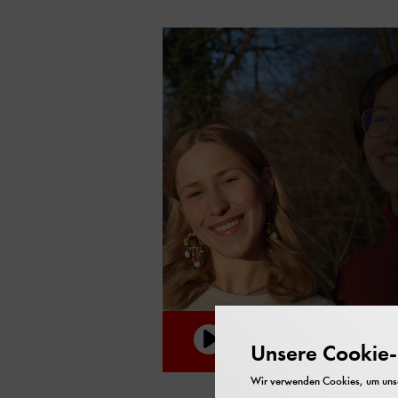
Unsere Cookie-R
Play
00:00
Wir verwenden Cookies, um unser