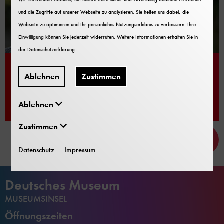
und die Zugriffe auf unserer Webseite zu analysieren. Sie helfen uns dabei, die
Webseite zu optimieren und Ihr persönliches Nutzungserlebnis zu verbessern. Ihre
Einwilligung können Sie jederzeit widerrufen. Weitere Informationen erhalten Sie in
der
Datenschutzerklärung
.
Original English version
Ablehnen
Zustimmen
Ablehnen
Play
00:00
Mute
03:35
Zustimmen
Seite
Datenschutz
Impressum
nach
oben
scrol
Deutsches Museum
MUSEUMSINSEL
Öffnungszeiten