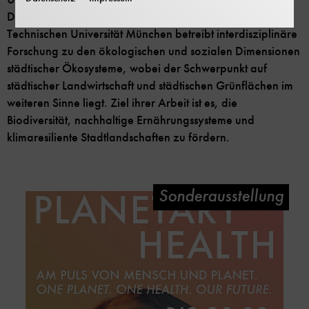
Der Lehrstuhl für Urban Productive Ecosystems an der
Technischen Universität München betreibt interdisziplinäre
Forschung zu den ökologischen und sozialen Dimensionen
städtischer Ökosysteme, wobei der Schwerpunkt auf
städtischer Landwirtschaft und städtischen Grünflächen im
weiteren Sinne liegt. Ziel ihrer Arbeit ist es, die
Biodiversität, nachhaltige Ernährungssysteme und
klimaresiliente Stadtlandschaften zu fördern.
Sonderausstellung