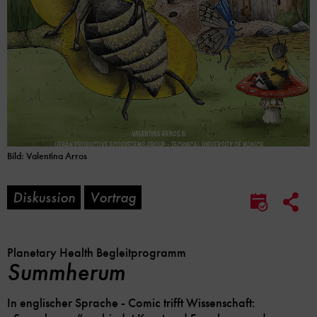
Bild: Valentina Arros
Diskussion
Vortrag
Soc
Im
Me
Kalender
Lin
speicher
Opt
Planetary Health Begleitprogramm
Summherum
In englischer Sprache - Comic trifft Wissenschaft: