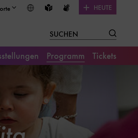
HEUTE
Sprache wählen
Leichte Sprache
Gebärdensprache
orte
Suchen
SUCHEN
stellungen
Programm
Tickets
ita