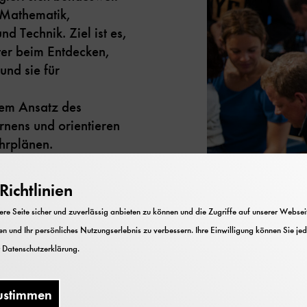
n Mathematik,
d Technik. Ziel ist es,
ter beim Entdecken,
und sie für
dem Ansatz des
nens und orientieren
ehrplänen.
te werden darin
hen Materialien zum
ichtlinien
eifen zu motivieren.
e Seite sicher und zuverlässig anbieten zu können und die Zugriffe auf unserer Webseite
leitende, kostenfreie
Bild: Deutsches Museum
n und Ihr persönliches Nutzungserlebnis zu verbessern. Ihre Einwilligung können Sie jed
ligen
r
Datenschutzerklärung
.
ustimmen