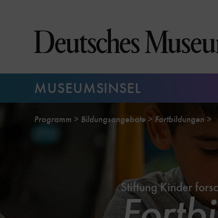
Direkt
zum
Seiteninhalt
springen
MUSEUMSINSEL
Programm
Bildungsangebote
Fortbildungen
Stiftung Kinder fors
Fortbi