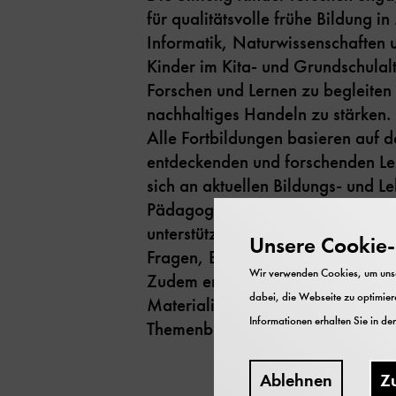
für qualitätsvolle frühe Bildung i
Informatik, Naturwissenschaften un
Kinder im Kita- und Grundschulal
Forschen und Lernen zu begleiten 
nachhaltiges Handeln zu stärken.
Alle Fortbildungen basieren auf 
entdeckenden und forschenden Ler
sich an aktuellen Bildungs- und L
Pädagogische Fach- und Lehrkräf
unterstützt, Kinder mit alltagsna
Unsere Cookie-R
Fragen, Experimentieren und Begr
Wir verwenden Cookies, um unser
Zudem erhalten Einrichtungen beg
dabei, die Webseite zu optimiere
Materialien passend zu den jewei
Informationen erhalten Sie in de
Themenbereichen.
Ablehnen
Z