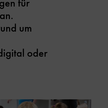
ngen für
an.
 rund um
igital oder