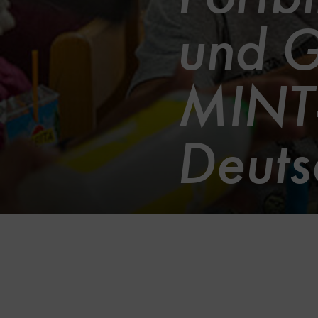
und G
MINT-
Deut