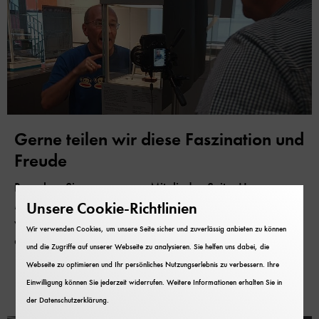
Gerne teilen wir diese Faszination und
Freude
Besuchen Sie unsere neue Mitglieder-Seite. Unsere
Mitglieder verraten, warum sie gerne Mitglied sind und
Unsere Cookie-Richtlinien
warum sie bestimmte Lieblingsexponate haben. Lassen
Wir verwenden Cookies, um unsere Seite sicher und zuverlässig anbieten zu können
auch Sie sich faszinieren und inspirieren.
und die Zugriffe auf unserer Webseite zu analysieren. Sie helfen uns dabei, die
Webseite zu optimieren und Ihr persönliches Nutzungserlebnis zu verbessern. Ihre
Mehr erfahren
Einwilligung können Sie jederzeit widerrufen. Weitere Informationen erhalten Sie in
der
Datenschutzerklärung
.