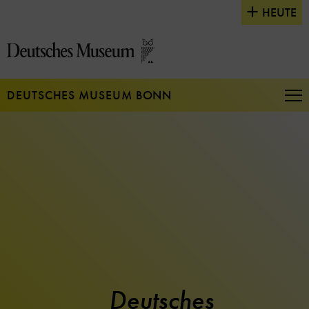
Direkt
HEUTE
zum
Seiteninhalt
springen
DEUTSCHES MUSEUM BONN
Na
auf
un
zu
Deutsches