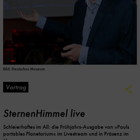
Bild: Deutsches Museum
Vortrag
Soc
Me
Lin
Opt
SternenHimmel live
Schleierhaftes im All: die Frühjahrs-Ausgabe von »Pauls
portables Planetarium« im Livestream und in Präsenz im