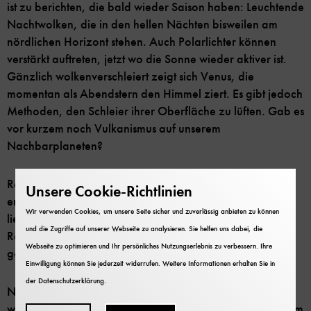
ist zu berichten, die bald wieder Saison haben: Leuchtende
Nachtwolken, die in den hellen Nächten bisweilen am
nördlichen Horizont stehen. Auch Polarlichter können
verstärkt auftreten, jetzt wo die Sonne wieder aktiver ist.
Gänzlich wolkenverschleiert zeigt sich Venus, die
momentan als Abendstern den Himmel ziert. Es gibt jedoch
Methoden, den Schleier ihrer Oberfläche zu lüften. Gab es
vor kurzem noch Vulkanismus auf unserem
Nachbarplaneten?
Recht schleierhaft ist, wie und wann die ersten Galaxien
Unsere Cookie-Richtlinien
entstanden sind. Das James-Webb-Weltraumteleskop
Wir verwenden Cookies, um unsere Seite sicher und zuverlässig anbieten zu können
liefert nun seit fast einem Jahr Daten dazu. Lässt sich das
und die Zugriffe auf unserer Webseite zu analysieren. Sie helfen uns dabei, die
Rätsel schon lösen? Rätselhaft ist auch der hellste bisher
Webseite zu optimieren und Ihr persönliches Nutzungserlebnis zu verbessern. Ihre
gemessene Ausbruch an Gammastrahlung.
Einwilligung können Sie jederzeit widerrufen. Weitere Informationen erhalten Sie in
der
Datenschutzerklärung
.
Nach dem Rückblick auf die Weltraumhighlights gibt es
wie gewohnt einen digitalen Ausblick auf die Ereignisse am