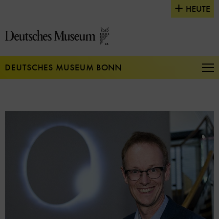
Direkt
HEUTE
zum
Seiteninhalt
springen
DEUTSCHES MUSEUM BONN
Na
auf
un
zu