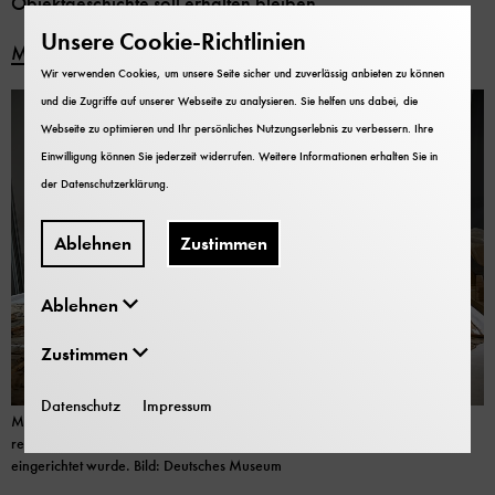
Objektgeschichte soll erhalten bleiben.
Unsere Cookie-Richtlinien
Mehr erfahren zur Restaurierung und Ausstellung
Wir verwenden Cookies, um unsere Seite sicher und zuverlässig anbieten zu können
und die Zugriffe auf unserer Webseite zu analysieren. Sie helfen uns dabei, die
Webseite zu optimieren und Ihr persönliches Nutzungserlebnis zu verbessern. Ihre
Einwilligung können Sie jederzeit widerrufen. Weitere Informationen erhalten Sie in
der
Datenschutzerklärung
.
Ablehnen
Zustimmen
Ablehnen
Zustimmen
Datenschutz
Impressum
Mathias Winkler, Charlotte Holzer und Patrick Goldbach (von links nach
rechts) im Atelier, das für die Restaurierung in der Flugwerft Schleißheim
eingerichtet wurde. Bild: Deutsches Museum