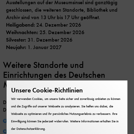
Ausstellungen auf der Museumsinsel sind ganztägig
geschlossen, die weiteren Standorte, Bibliothek und
Archiv sind von 13 Uhr bis 17 Uhr geöffnet.
Heiligabend:
24. Dezember 2026
Weihnachten:
25. Dezember 2026
Silvester:
31. Dezember 2026
Neujahr:
1. Januar 2027
Weitere Standorte und
Einrichtungen des Deutschen
Museums
Unsere Cookie-Richtlinien
Wir verwenden Cookies, um unsere Seite sicher und zuverlässig anbieten zu können
Die Öffnungszeiten gelten für alle Einrichtungen des
und die Zugriffe auf unserer Webseite zu analysieren. Sie helfen uns dabei, die
Deutschen Museums im Münchner Raum:
Webseite zu optimieren und Ihr persönliches Nutzungserlebnis zu verbessern. Ihre
Deutsches Museum – Museumsinsel
Einwilligung können Sie jederzeit widerrufen. Weitere Informationen erhalten Sie in
der
Datenschutzerklärung
.
Verkehrszentrum