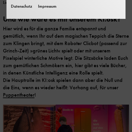
Lichtenscheidt
Datenschutz
Impressum
Und wie wäre es mit unserem KI:osk?
Hier wird es für die ganze Familie entspannt und
gemütlich, wenn Ihr auf dem magischen Teppich die Sterne
zum Klingen bringt, mit dem Roboter Clicbot (passend zur
Grinch-Zeit) »grünes Licht« spielt oder mit unserem
Pixelspiel winterliche Motive legt. Die Sitzsäcke laden Euch
zum gemütlichen Schmökern ein, hier gibt es viele Bücher,
in denen Künstliche Intelligenz eine Rolle spielt.
Die Hauptrolle im KI:osk spielen dann aber die Null und
die Eins, wenn es wieder heißt: Vorhang auf, für unser
Puppentheater
!