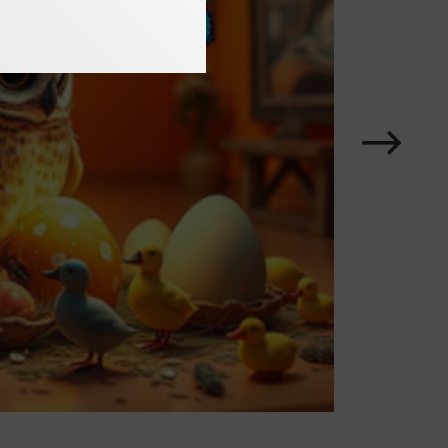
Karussell
im
Element
nächstes
Zeige