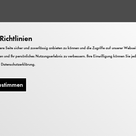
geht wie im Flug, wenn ihr mit der MaKey MaKey Plat
ichtlinien
bringt oder das Luftballon Oster
Ei
mit einer eigenen 
: peppige Washi-Tape Osterkarten und Origami Blumen
e Seite sicher und zuverlässig anbieten zu können und die Zugriffe auf unserer Webseite
! Und natürlich finden sich auch versteckte Osterhäsc
n und Ihr persönliches Nutzungserlebnis zu verbessern. Ihre Einwilligung können Sie jed
teln und Spaß am Ausprobieren mitbringen!
r
Datenschutzerklärung
.
ustimmen