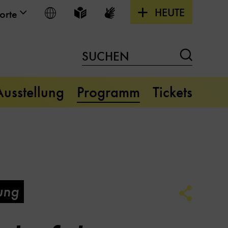
HEUTE
Sprache wählen
Leichte Sprache
Gebärdensprache
orte
Suchen
SUCHEN
Ausstellung
Programm
Tickets
ung
Social
Media
Link
Optione