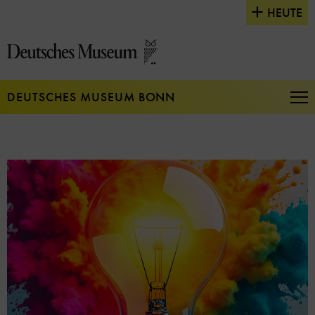
Direkt
HEUTE
zum
Seiteninhalt
springen
DEUTSCHES MUSEUM BONN
Na
auf
un
zu