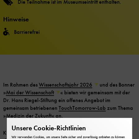
Die Teilnahme ist im Museumseintritt enthalten.
Hinweise
Barrierefrei
Im Rahmen des
Wissenschaftsjahr 2026
und des Bonner
»
Mai der Wissenschaft
« bieten wir gemeinsam mit der
Dr. Hans Riegel-Stiftung ein offenes Angebot im
gemeinsam betriebenen
TouchTomorrow-Lab
zum Thema
»Medizin der Zukunft« an.
Unsere Cookie-Richtlinien
KI-Copiloten, die Ärztinnen am Krankenbett unterstützen,
Wir verwenden Cookies, um unsere Seite sicher und zuverlässig anbieten zu können