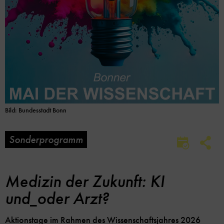
Bild: Bundesstadt Bonn
Sonderprogramm
Soc
Im
Me
Kalender
Lin
speicher
Opt
Medizin der Zukunft: KI
und_oder Arzt?
Aktionstage im Rahmen des Wissenschaftsjahres 2026