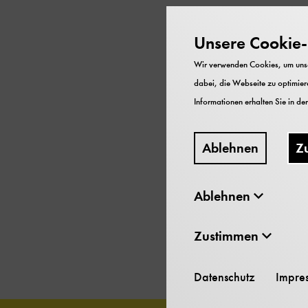
Unsere Cookie-R
Eine »freiheitlich-dem
Wir verwenden Cookies, um unser
bestimmen kann, was man
dabei, die Webseite zu optimiere
unsere Freiheit darf di
Informationen erhalten Sie in de
Wie fühlt sich Freiheit
das? Wie kann ein Allt
frei sein können.
Ablehnen
Z
Ablehnen
Fühlt Euch zum
Fest der
Bonn auszuprobieren!
Zustimmen
Datenschutz
Impre