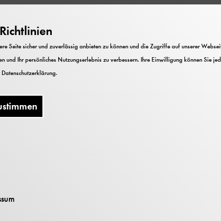
ichtlinien
okratische Grundordnung« – was heißt das eigentlich?
e Seite sicher und zuverlässig anbieten zu können und die Zugriffe auf unserer Webseite
 tut, ist man frei. Freiheit gehört zu jeder modernen
n und Ihr persönliches Nutzungserlebnis zu verbessern. Ihre Einwilligung können Sie jed
e Freiheit der anderen Menschen nicht einschränken.
r
Datenschutzerklärung
.
? Kann man Freiräume messen? Sich gebunden und denno
ag ohne Hindernisse aussehen? Gemeinsam überlegen 
ustimmen
 Demokratie
frei, das alles beim Freiheitsparcour
ssum