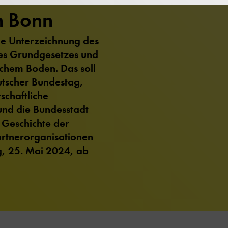
n Bonn
lle Unterzeichnung des
des Grundgesetzes und
schem Boden. Das soll
utscher Bundestag,
schaftliche
nd die Bundesstadt
Geschichte der
artnerorganisationen
, 25. Mai 2024, ab