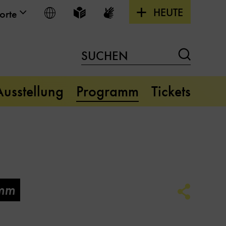
HEUTE
Sprache wählen
Leichte Sprache
Gebärdensprache
orte
Suchen
SUCHEN
Ausstellung
Programm
Tickets
mm
Social
Media
Link
Optione