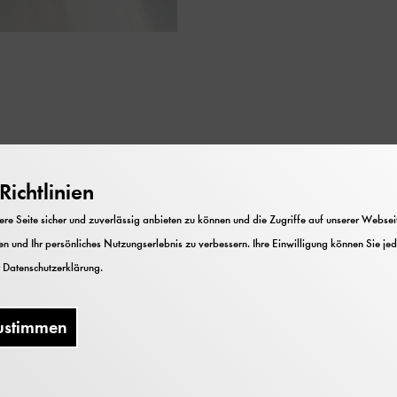
ichtlinien
Kosten
e Seite sicher und zuverlässig anbieten zu können und die Zugriffe auf unserer Webseite
Die Teilnahme ist im Museumseintritt
n und Ihr persönliches Nutzungserlebnis zu verbessern. Ihre Einwilligung können Sie jed
enthalten.
r
Datenschutzerklärung
.
offenes Angebot
Leider gibt es keine Gewähr für die
ustimmen
Teilnahme.