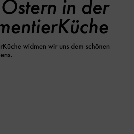
 Ostern in der
mentierKüche
ierKüche widmen wir uns dem schönen
bens.