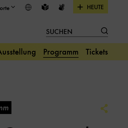
HEUTE
Sprache wählen
Leichte Sprache
Gebärdensprache
orte
Suchen
SUCHEN
Ausstellung
Programm
Tickets
mm
Social
Media
Link
Optione