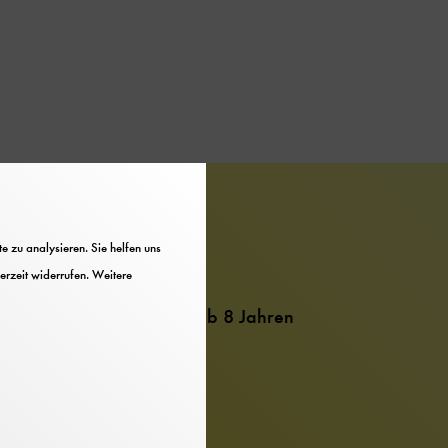
Hinweise
 zu analysieren. Sie helfen uns
Barrierefrei
erzeit widerrufen. Weitere
Altersempfehlung: ab 8 Jahren