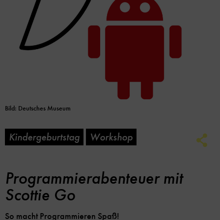
Bild: Deutsches Museum
Kindergeburtstag
Workshop
Soc
Me
Lin
Opt
Programmierabenteuer mit
Scottie Go
So macht Programmieren Spaß!