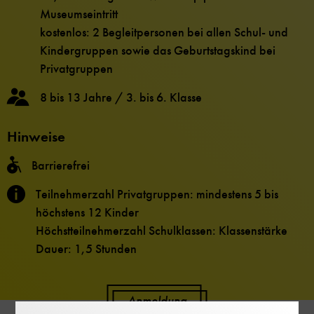
Museumseintritt
kostenlos: 2 Begleitpersonen bei allen Schul- und
Kindergruppen sowie das Geburtstagskind bei
Privatgruppen
8 bis 13 Jahre / 3. bis 6. Klasse
Hinweise
Barrierefrei
Teilnehmerzahl Privatgruppen: mindestens 5 bis
höchstens 12 Kinder
Höchstteilnehmerzahl Schulklassen: Klassenstärke
Dauer: 1,5 Stunden
Anmeldung