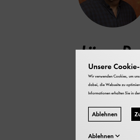
Jörg B
Unsere Cookie-R
E-Mail
j.bradenahl@de
Wir verwenden Cookies, um unser
dabei, die Webseite zu optimiere
Informationen erhalten Sie in de
Wissenschaftlicher Mi
Die Neuausrichtung des 
kommunikativen und spiel
Ablehnen
Z
Verve neue Erlebnisräu
Formen geben. Auch begle
Ablehnen
DigiTal.