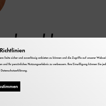
radenahl
ichtlinien
utsches-museum-bonn.de
e Seite sicher und zuverlässig anbieten zu können und die Zugriffe auf unserer Webseite
n und Ihr persönliches Nutzungserlebnis zu verbessern. Ihre Einwilligung können Sie jed
r
Datenschutzerklärung
.
tarbeiter:
Ausstellung und Gestaltung
Museums zum Forum für künstliche Intelligenz, mit ih
erischen Ansprüchen, ist für ihn ein Fest der Möglich
ustimmen
me gestalten und der Technik und Vermittlung anspre
iten er, wie das ganze Team, die kleine Eule Pfiffikus