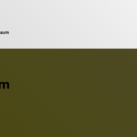
ssum
um