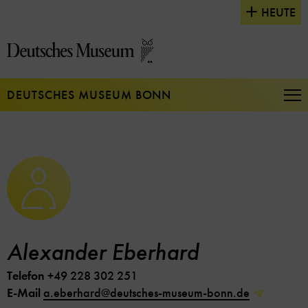
Direkt
HEUTE
zum
Seiteninhalt
springen
DEUTSCHES MUSEUM BONN
Na
auf
un
zu
Alexander Eberhard
Telefon
+49 228 302 251
E-Mail
a.eberhard@deutsches-museum-bonn.de