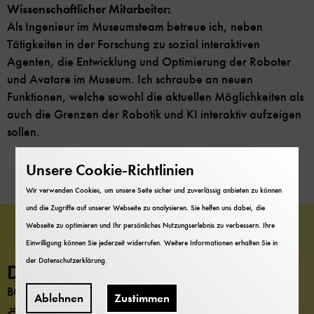
Wissenschaftlicher Mitarbeiter:
Als Ingenieur im Museumsteam betreue ich, neben
Tätigkeiten in der Forschung zu sozial interaktiven
Agenten, die Entwicklung und Optimierung der Roboter
und Avatare im Museum. Ich schraube an neuen
Funktionen, welche sowohl die aktuellen Möglichkeiten als
auch die Grenzen der Robotik und KI interaktiv aufzeigen
sollen.
Unsere Cookie-Richtlinien
Wir verwenden Cookies, um unsere Seite sicher und zuverlässig anbieten zu können
und die Zugriffe auf unserer Webseite zu analysieren. Sie helfen uns dabei, die
Webseite zu optimieren und Ihr persönliches Nutzungserlebnis zu verbessern. Ihre
Einwilligung können Sie jederzeit widerrufen. Weitere Informationen erhalten Sie in
der
Datenschutzerklärung
.
Deutsches Museum
BONN
Ablehnen
Zustimmen