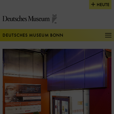
Direkt
HEUTE
zum
Seiteninhalt
springen
DEUTSCHES MUSEUM BONN
Na
auf
un
zu