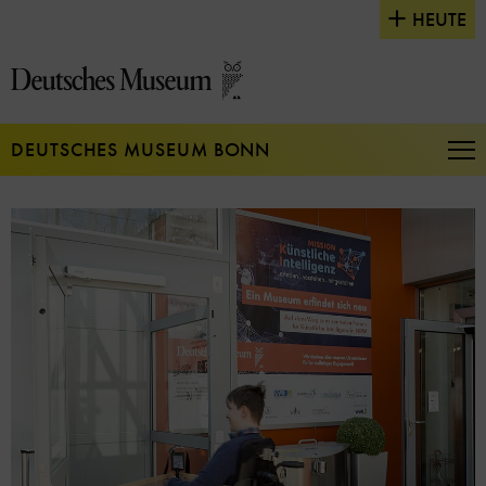
Direkt
HEUTE
zum
Seiteninhalt
springen
DEUTSCHES MUSEUM BONN
Na
auf
un
zu