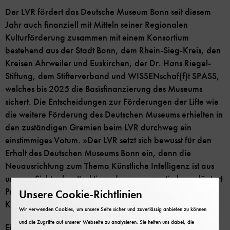
Der LVR fördert das Deutsche Museum Bonn seit diesem
Jahr auch finanziell mit Mitteln seiner Regionalen
Kulturförderung zusammen mit einem Konsortium
bestehend aus der Stadt Bonn, dem Rhein-Sieg-Kreis, den
Kreisen Ahrweiler und Euskirchen, der Dr. Hans Riegel-
Stiftung, dem Stifterverband und WISSENschaf(f)t SPASS,
welches bis 2025 die Basisfinanzierung des Museums
sichert. Die Entscheidungen zur Förderungen der Lifte wie
die weitere Förderung des Deutschen Museums erhielten in
den zuständigen Gremien beim LVR durchweg ein
einstimmiges Votum. »Der LVR setzt sich bewusst für den
Erhalt des Deutschen Museums Bonn ein, denn die
Neuausrichtung zum Thema Künstliche Intelligenz ist aus
unserer Sicht sehr attraktiv und programmatisch«, erläutert
Prof. Dr. Jürgen Rolle, Vorsitzender des LVR-
Unsere Cookie-Richtlinien
Kulturausschusses.
Wir verwenden Cookies, um unsere Seite sicher und zuverlässig anbieten zu können
und die Zugriffe auf unserer Webseite zu analysieren. Sie helfen uns dabei, die
Eine inhaltliche Kooperation des LVR mit dem Deutschen