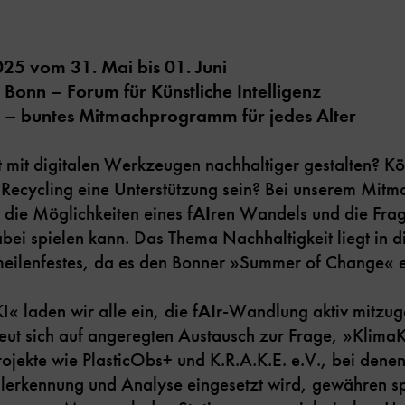
25 vom 31. Mai bis 01. Juni
onn – Forum für Künstliche Intelligenz
 – buntes Mitmachprogramm für jedes Alter
t mit digitalen Werkzeugen nachhaltiger gestalten? 
ecycling eine Unterstützung sein? Bei unserem Mitm
m die Möglichkeiten eines f
AI
ren Wandels und die Frag
dabei spielen kann. Das Thema Nachhaltigkeit liegt in
ilenfestes, da es den Bonner »Summer of Change« er
« laden wir alle ein, die f
AI
r-Wandlung aktiv mitzuge
t sich auf angeregten Austausch zur Frage, »KlimaKi
jekte wie PlasticObs+ und K.R.A.K.E. e.V., bei denen
lerkennung und Analyse eingesetzt wird, gewähren 