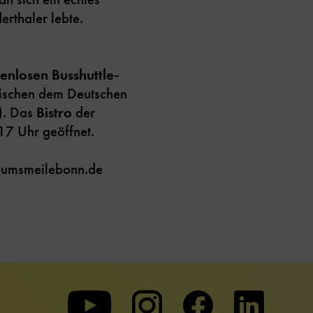
rthaler lebte.
enlosen Busshuttle-
ischen dem Deutschen
). Das
Bistro
der
7 Uhr geöffnet.
eumsmeilebonn.de
Zu
Zu
Zu