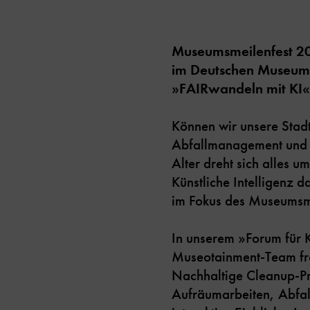
Museumsmeilenfest 20
im Deutschen Museum B
»FAIRwandeln mit KI«
Können wir unsere Stad
Abfallmanagement und R
Alter dreht sich alles u
Künstliche Intelligenz 
im Fokus des Museumsme
In unserem »Forum für KI
Museotainment-Team freu
Nachhaltige Cleanup-Pro
Aufräumarbeiten, Abfal