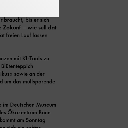
.A.K.E. e.V.
m Rhein in der Nordsee
 braucht, bis er sich
 Zokunf – wie sull dat
 freien Lauf lassen
anzen mit KI-Tools zu
 Blütenteppich
fikus« sowie an der
und um das müllsparende
nge im Deutschen Museum
t des Ökozentrum Bonn
ss kommt am Sonntag
n sich ein echtes