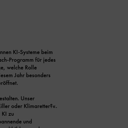
Können KI-Systeme beim
ach-Programm für jedes
e, welche Rolle
 diesem Jahr besonders
öffnet.
stalten. Unser
ller oder Klimaretter?«.
 KI zu
spannende und