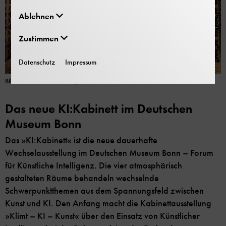
Ablehnen
Zustimmen
Datenschutz
Impressum
Bild: Deutsches Museum | Eric Alexander Lichtenscheidt
Das neue KI:Kabinett im Deutschen
Museum Bonn
Das »KI:Kabinett« ist die neue dauerhafte
Wechselausstellung im Deutschen Museum Bonn – Forum
für Künstliche Intelligenz. Die vier atmosphärisch
gestalteten Räume behandeln wechselnde
Schwerpunktthemen aus dem Spannungsfeld zwischen
Kunst und KI. Den Anfang macht die Kabinettausstellung
»Klimt – KI – Kunst« über den Einsatz von Künstlicher