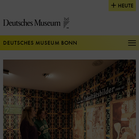
Direkt
HEUTE
zum
Seiteninhalt
springen
DEUTSCHES MUSEUM BONN
Na
auf
un
zu