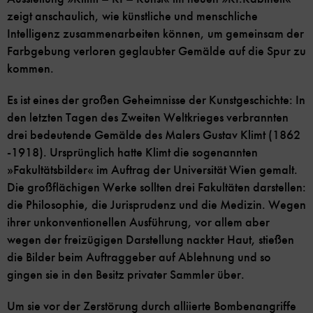
zeigt anschaulich, wie künstliche und menschliche
Intelligenz zusammenarbeiten können, um gemeinsam der
Farbgebung verloren geglaubter Gemälde auf die Spur zu
kommen.
Es ist eines der großen Geheimnisse der Kunstgeschichte: In
den letzten Tagen des Zweiten Weltkrieges verbrannten
drei bedeutende Gemälde des Malers Gustav Klimt (1862
-1918). Ursprünglich hatte Klimt die sogenannten
»Fakultätsbilder« im Auftrag der Universität Wien gemalt.
Die großflächigen Werke sollten drei Fakultäten darstellen:
die Philosophie, die Jurisprudenz und die Medizin. Wegen
ihrer unkonventionellen Ausführung, vor allem aber
wegen der freizügigen Darstellung nackter Haut, stießen
die Bilder beim Auftraggeber auf Ablehnung und so
gingen sie in den Besitz privater Sammler über.
Um sie vor der Zerstörung durch alliierte Bombenangriffe