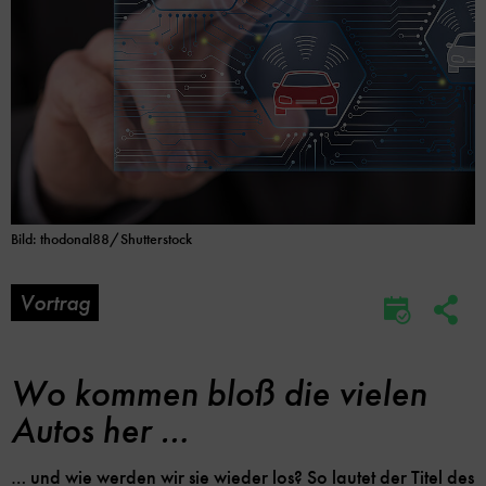
Bild: thodonal88/Shutterstock
Vortrag
Soc
Im
Me
Kalender
Lin
speicher
Opt
Wo kommen bloß die vielen
Autos her …
… und wie werden wir sie wieder los? So lautet der Titel des