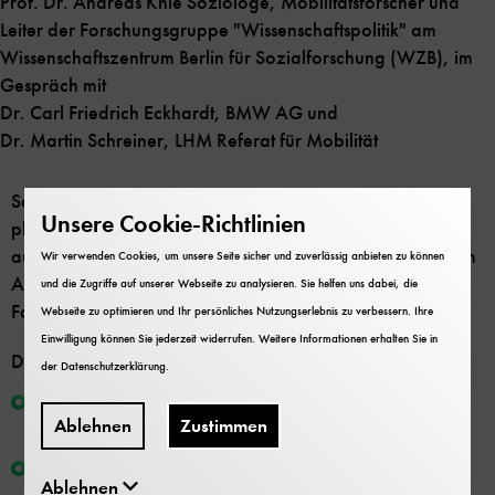
Prof. Dr. Andreas Knie Soziologe, Mobilitätsforscher und
Leiter der Forschungsgruppe "Wissenschaftspolitik" am
Wissenschaftszentrum Berlin für Sozialforschung (WZB), im
Gespräch mit
Dr. Carl Friedrich Eckhardt, BMW AG und
Dr. Martin Schreiner, LHM Referat für Mobilität
Sein neues Buch beschreibt, wie durch digitale
Unsere Cookie-Richtlinien
plattformvermittelte On Demand-Verkehre mit
automatisierter Fahrfunktion zeitgemäße Alternativen zum
Wir verwenden Cookies, um unsere Seite sicher und zuverlässig anbieten zu können
Auto und eine "neue Beweglichkeit" mit viel weniger
und die Zugriffe auf unserer Webseite zu analysieren. Sie helfen uns dabei, die
Fahrzeugen entstehen.
Webseite zu optimieren und Ihr persönliches Nutzungserlebnis zu verbessern. Ihre
Einwilligung können Sie jederzeit widerrufen. Weitere Informationen erhalten Sie in
Die zugrundeliegenden Thesen:
der
Datenschutzerklärung
.
Der Erfolg des Autos beruht auf langfristigen
Ablehnen
Zustimmen
politischen Bedingungen.
Gleichzeitig hat das Auto die sozialen Strukturen der
Ablehnen
Gesellschaft verändert.