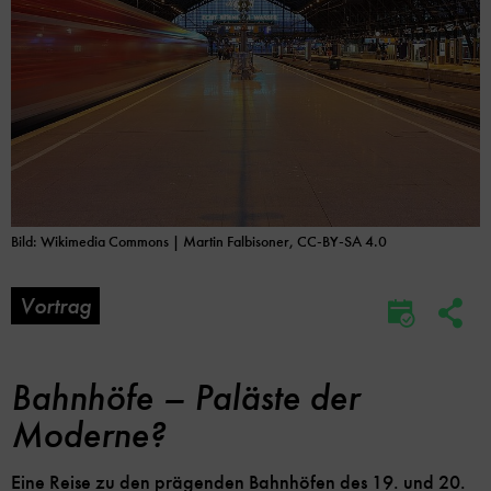
Bild: Wikimedia Commons | Martin Falbisoner, CC-BY-SA 4.0
Vortrag
Soc
Im
Me
Kalender
Lin
speicher
Opt
Bahnhöfe – Paläste der
Moderne?
Eine Reise zu den prägenden Bahnhöfen des 19. und 20.