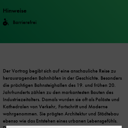
Hinweise
Barrierefrei
Der Vortrag begibt sich auf eine anschauliche Reise zu
herausragenden Bahnhöfen in der Geschichte. Besonders
die prächtigen Bahnsteighallen des 19. und frühen 20.
Jahrhunderts zählen zu den markantesten Bauten des
Industriezeitalters. Damals wurden sie oft als Paläste und
Kathedralen von Verkehr, Fortschritt und Moderne
wahrgenommen. Sie prägten Architektur und Städtebau
ebenso wie das Entstehen eines urbanen Lebensgefühls.