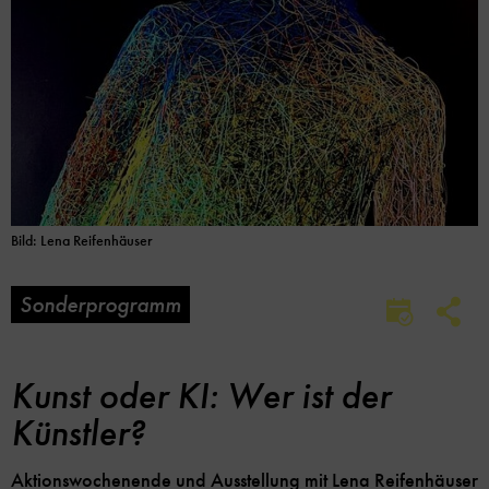
Bild: Lena Reifenhäuser
Sonderprogramm
Soc
Im
Me
Kalender
Lin
speicher
Opt
Kunst oder KI: Wer ist der
Künstler?
Aktionswochenende und Ausstellung mit Lena Reifenhäuser