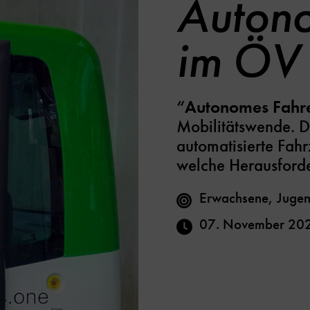
Auton
im ÖV
“Autonomes Fahr
Mobilitätswende. D
automatisierte Fah
welche Herausford
Erwachsene, Jugen
07. November 20