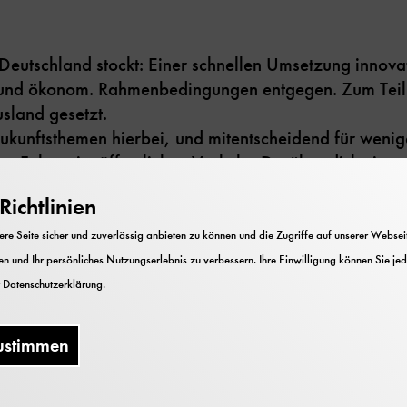
Deutschland stockt: Einer schnellen Umsetzung innova
tl. und ökonom. Rahmenbedingungen entgegen. Zum Tei
sland gesetzt.
kunftsthemen hierbei, und mitentscheidend für wenige
s Fahren im öffentlichen Verkehr. Darüber diskutier
 am Beispiel verschiedener automatisierter Shuttle-Pro
ichtlinien
jektleiter
e Seite sicher und zuverlässig anbieten zu können und die Zugriffe auf unserer Webseite
ktmanager
n und Ihr persönliches Nutzungserlebnis zu verbessern. Ihre Einwilligung können Sie jed
r
Datenschutzerklärung
.
fairs Lead
ustimmen
aging Director