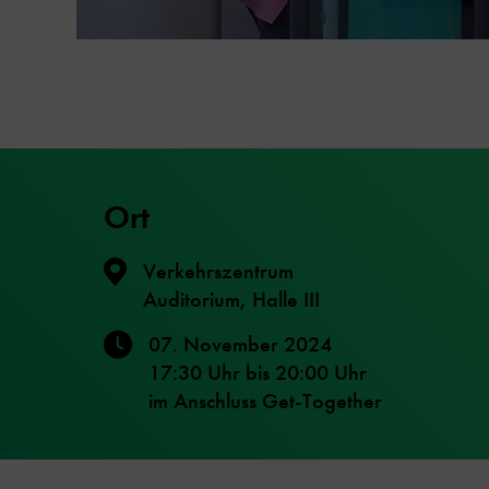
Ort
Verkehrszentrum
Auditorium, Halle III
07. November 2024
17:30 Uhr
bis
20:00 Uhr
im Anschluss Get-Together