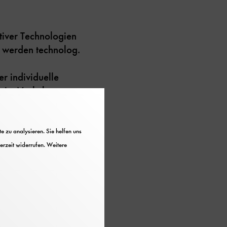
tiver Technologien
l werden technolog.
r individuelle
en im Verkehrszentrum
jekte:
 zu analysieren. Sie helfen uns
erzeit widerrufen. Weitere