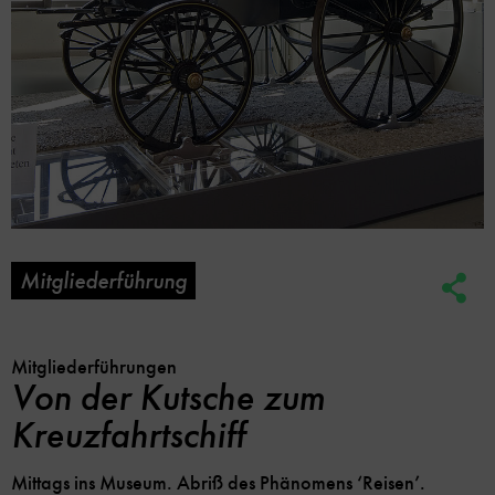
Mitgliederführung
Soc
Me
Lin
Opt
Mitgliederführungen
Von der Kutsche zum
Kreuzfahrtschiff
Mittags ins Museum. Abriß des Phänomens ‘Reisen’.