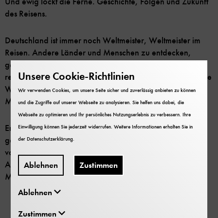
Und ewig lockt die Ferne. Geschichte, Folgen und Zukunft
des Reisens.
Deutschland ist immer noch Weltmeister, Weltmeister im
Reisen. Andere Länder und Menschen zu entdecken,
gehört zu den schönsten Erfahrungen des Lebens. Wir
Unsere Cookie-Richtlinien
reden über die Anfänge der Reisekultur, die Folgen für die
Welt und nachhaltige Alternativen im Zeitalter des
Wir verwenden Cookies, um unsere Seite sicher und zuverlässig anbieten zu können
Massentourismus.
und die Zugriffe auf unserer Webseite zu analysieren. Sie helfen uns dabei, die
Webseite zu optimieren und Ihr persönliches Nutzungserlebnis zu verbessern. Ihre
Erleben Sie Highlights im Verkehrszentrum unter einem
Einwilligung können Sie jederzeit widerrufen. Weitere Informationen erhalten Sie in
ganz speziellen Blickwinkel. Ein Versuch über das Reisen,
der
Datenschutzerklärung
.
von gestern bis heute. Mit unserem special guide
Alexander Lucas. Exklusiv nur für die Mitglieder unserer
Ablehnen
Zustimmen
Museumsfamilie!
Ablehnen
Zustimmen