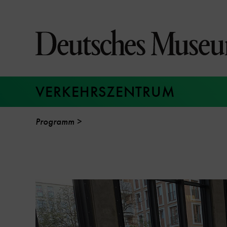
Direkt
zum
Seiteninhalt
springen
VERKEHRSZENTRUM
Programm