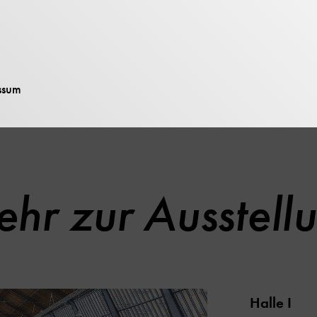
r Schlitten gleitet dann sanft auf der kurzen Strecke 
 – kein Rollwiderstand, keine Bodenunebenheiten.
etfeldes der Schienen können Personen mit Herzschr
ssum
n die Demonstration nicht nutzen.
hr zur Ausstell
Halle I