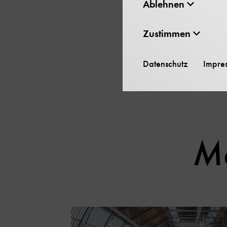
Ablehnen
leichten Schubs – und de
Das Schweben spürt man
Zustimmen
Wegen des starken Magn
Datenschutz
Impre
metallischen Implantate
Me