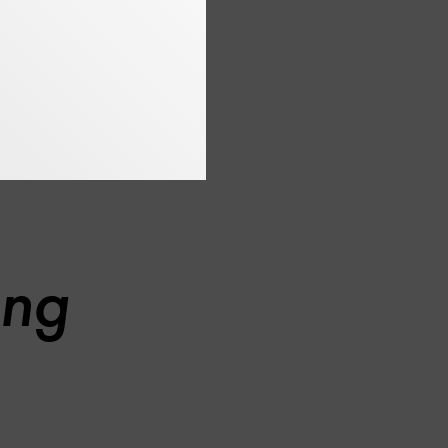
hin und wieder zurück.
ittmachern oder
ung