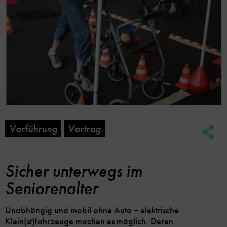
Vorführung
Vortrag
Soc
Me
Lin
Opt
Sicher unterwegs im
Seniorenalter
Unabhängig und mobil ohne Auto − elektrische
Klein(st)fahrzeuge machen es möglich. Deren