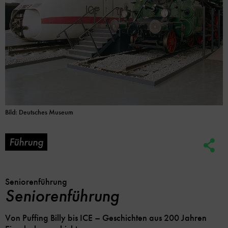
Bild: Deutsches Museum
Führung
Soc
Me
Lin
Opt
Seniorenführung
Seniorenführung
Von Puffing Billy bis ICE – Geschichten aus 200 Jahren