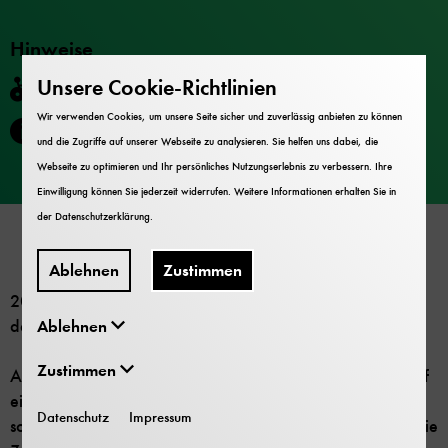
Hinweise
Unsere Cookie-Richtlinien
Barrierefrei
Wir verwenden Cookies, um unsere Seite sicher und zuverlässig anbieten zu können
Teilnehmerzahl begrenzt.
und die Zugriffe auf unserer Webseite zu analysieren. Sie helfen uns dabei, die
Webseite zu optimieren und Ihr persönliches Nutzungserlebnis zu verbessern. Ihre
Einwilligung können Sie jederzeit widerrufen. Weitere Informationen erhalten Sie in
Anmeldung
der
Datenschutzerklärung
.
Ablehnen
Zustimmen
2025 feiert in England die erste öffentliche Eisenbahnlinie
der Welt ihr 200jähriges Jubiläum.
Ablehnen
Zustimmen
Aus diesem Anlass führt Sie Kurator Frank Zwintzscher auf
einer Reise durch die Geschichte der Eisenbahn – die
Datenschutz
Impressum
sogar schon vor mehr als 200 Jahren beginnt und bis in die