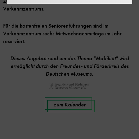
Zukunft reicht –, durch die drei Hallen des
Verkehrszentrums.
Für die kostenfreien Seniorenführungen sind im
Verkehrszentrum sechs Mittwochnachmittage im Jahr
reserviert.
Dieses Angebot rund um das Thema "Mobilität" wird
ermöglicht durch den Freundes- und Förderkreis des
Deutschen Museums.
zum Kalender