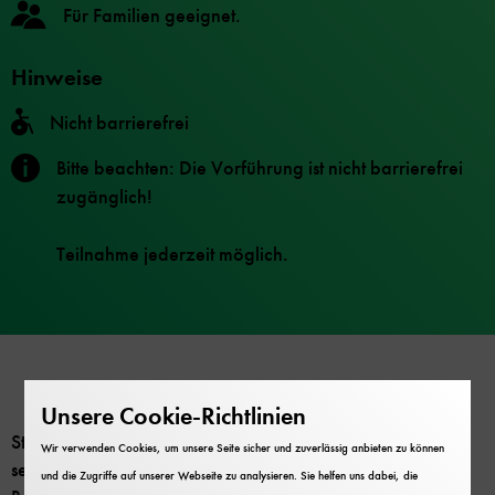
Für Familien geeignet.
Hinweise
Nicht barrierefrei
Bitte beachten: Die Vorführung ist nicht barrierefrei
zugänglich!
Teilnahme jederzeit möglich.
Unsere Cookie-Richtlinien
Steigen Sie ein in unsere Berliner S-Bahn und steuern sie
Wir verwenden Cookies, um unsere Seite sicher und zuverlässig anbieten zu können
selbst einen S-Bahn-Zug über die Stadt- und Ringbahn in
und die Zugriffe auf unserer Webseite zu analysieren. Sie helfen uns dabei, die