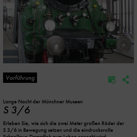
Vorführung
Soc
Im
Me
Kalender
Lin
speicher
Opt
Lange Nacht der Münchner Museen
S 3/6
Erleben Sie, wie sich die zwei Meter großen Räder der
S 3/6 in Bewegung setzen und die eindrucksvolle
Schnellzug-Dampflok zum Leben erweckt wird.