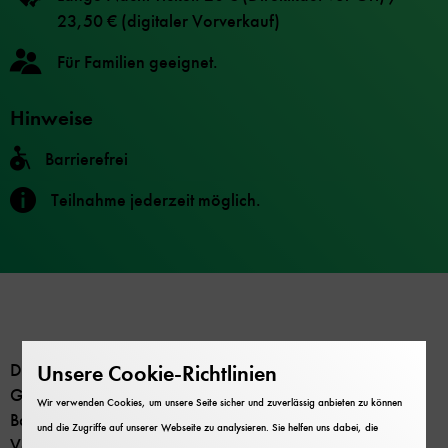
23,50 € (digitaler Vorverkauf)
Für Familien geeignet.
Hinweise
Barrierefrei
Teilnahme jederzeit möglich.
Die S 3/6, sprich: „S Drei Sechstel“, von 1912 ist ein
Unsere Cookie-Richtlinien
Glanzstück der Schnellzug-Dampfloks aus der Zeit der
Wir verwenden Cookies, um unsere Seite sicher und zuverlässig anbieten zu können
Bayerischen Staatseisenbahnen. Mit ihrem Vierzylinder-
und die Zugriffe auf unserer Webseite zu analysieren. Sie helfen uns dabei, die
Verbund-Triebwerk konnte die Lok bis zu 120 km/h