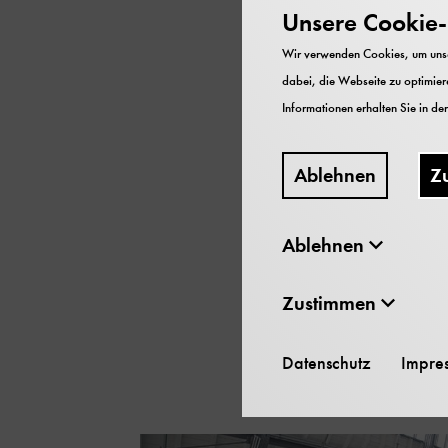
Unsere Cookie-R
Die S 3/6, sprich: „S D
Wir verwenden Cookies, um unser
Zeit der Bayerischen St
dabei, die Webseite zu optimiere
bis zu 120 km/h schnel
Informationen erhalten Sie in de
Exemplar mit extra gro
mehrmals täglich die Rä
Ablehnen
Z
Lok im Betrieb.
Ablehnen
Me
Zustimmen
Datenschutz
Impre