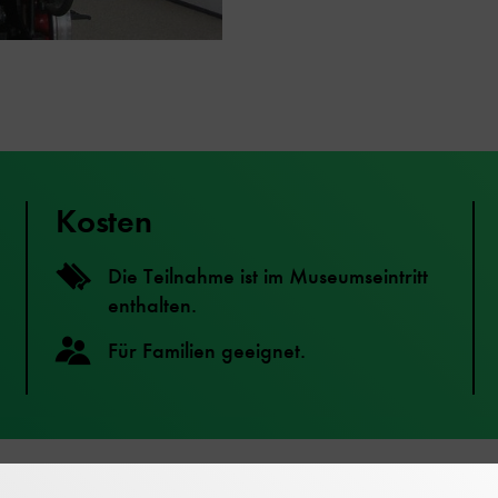
Kosten
Die Teilnahme ist im Museumseintritt
enthalten.
Für Familien geeignet.