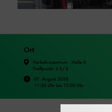
Ort
Verkehrszentrum - Halle II
Treffpunkt: S 3/6
07. August 2026
11:30 Uhr
bis
12:00 Uhr