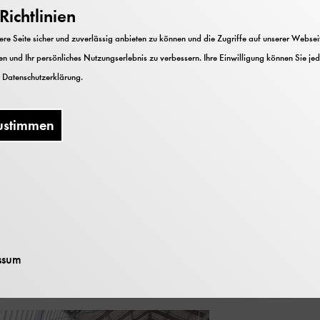
ichtlinien
rei Sechstel“, von 1912 ist ein Glanzstück der Schne
e Seite sicher und zuverlässig anbieten zu können und die Zugriffe auf unserer Webseite
aatseisenbahnen. Mit ihrem Vierzylinder-Verbund-Tri
n und Ihr persönliches Nutzungserlebnis zu verbessern. Ihre Einwilligung können Sie jed
l fahren. Unsere S 3/6 „3634“, später „18 451“, ist 
r
Datenschutzerklärung
.
ßen Treibrädern von zwei Metern Durchmesser. Seien 
der und das Triebwerk in Bewegung setzen und erleben
ustimmen
hr zur Ausstell
ssum