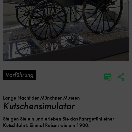
Vorführung
Soc
Im
Me
Kalender
Lin
speicher
Opt
Lange Nacht der Münchner Museen
Kutschensimulator
Steigen Sie ein und erleben Sie das Fahrgefühl einer
Kutschfahrt. Einmal Reisen wie um 1900.