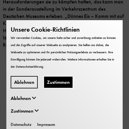
Herausforderungen sie zu kämpfen hatten, das kann man
in der Sonderausstellung im Verkehrszentrum des
Deutschen Museums erleben. „Dünnes Eis – Komm mit auf
Klima-Expedition“ zeigt spannende Exponate – von der
Unsere Cookie-Richtlinien
Hütte für die Eisbärenwache bis zum Wetterballon – und
lädt mit vielen Mitmach-Angeboten dazu ein, selbst in die
Wir verwenden Cookies, um unsere Seite sicher und zuverlässig anbieten zu können
Rolle eines Klimaforschers zu schlüpfen.
und die Zugriffe auf unserer Webseite zu analysieren. Sie helfen uns dabei, die
Webseite zu optimieren und Ihr persönliches Nutzungserlebnis zu verbessern. Ihre
Einwilligung können Sie jederzeit widerrufen. Weitere Informationen erhalten Sie in
der
Datenschutzerklärung
.
In Zusammenarbeit mit der Stiftung Deutsches
Technikmuseum Berlin und dem Alfred-Wegener-
Ablehnen
Zustimmen
Institut, Helmholtz-Zentrum für Polar- und
Meeresforschung.
Ablehnen
Zustimmen
Datenschutz
Impressum