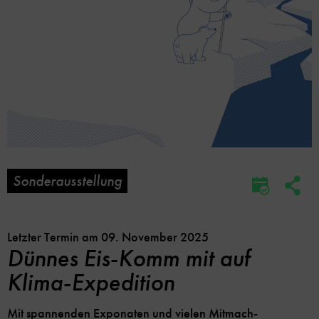
Sonderausstellung
Soc
Im
Me
Kalender
Lin
speicher
Opt
Letzter Termin am 09. November 2025
Dünnes Eis-Komm mit auf
Klima-Expedition
Mit spannenden Exponaten und vielen Mitmach-