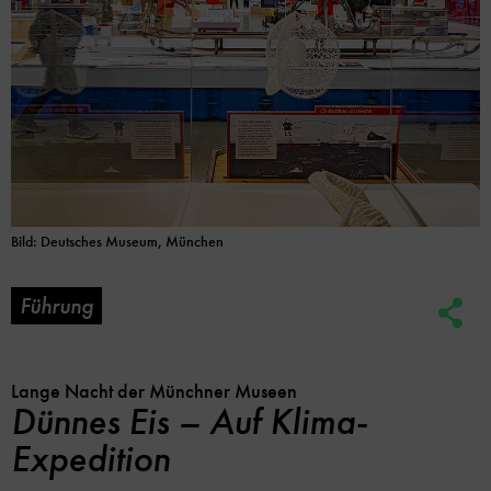
Bild: Deutsches Museum, München
Führung
Soc
Me
Lin
Opt
Lange Nacht der Münchner Museen
Dünnes Eis – Auf Klima-
Expedition