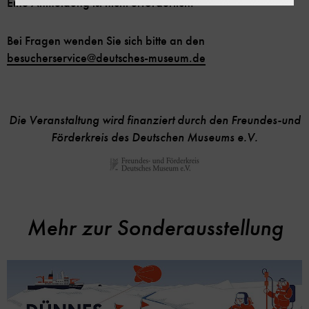
Eine Anmeldung ist nicht erforderlich.
Bei Fragen wenden Sie sich bitte an den
besucherservice
@
deutsches-museum.de
Die Veranstaltung wird finanziert durch den Freundes-und
Förderkreis des Deutschen Museums e.V.
Mehr zur Sonderausstellung