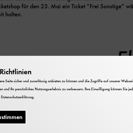
icketshop für den 23. Mai ein Ticket “Frei Sonstige” w
t halten.
rogramm zum E
ichtlinien
e Seite sicher und zuverlässig anbieten zu können und die Zugriffe auf unserer Webseite
n und Ihr persönliches Nutzungserlebnis zu verbessern. Ihre Einwilligung können Sie jed
Keine Veranstaltungen verfügbar.
r
Datenschutzerklärung
.
ustimmen
iche Arbeit fördert