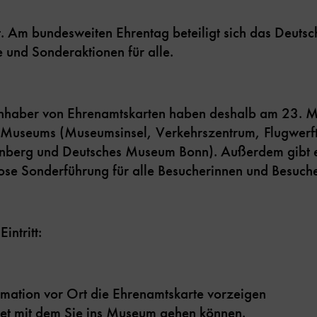
. Am bundesweiten Ehrentag beteiligt sich das Deuts
he und Sonderaktionen für alle.
nhaber von Ehrenamtskarten haben deshalb am 23. Mai 
 Museums (Museumsinsel, Verkehrszentrum, Flugwerft
berg und Deutsches Museum Bonn). Außerdem gibt e
lose Sonderführung für alle Besucherinnen und Besuche
intritt:
rmation vor Ort die Ehrenamtskarte vorzeigen
cket mit dem Sie ins Museum gehen können.