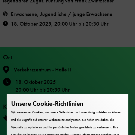
legendären Zuges. Führung von Frank Zwintzscher
Erwachsene, Jugendliche / junge Erwachsene
18. Oktober 2025
,
20:00 Uhr
bis
20:30 Uhr
Ort
Verkehrszentrum - Halle II
18. Oktober 2025
20:00 Uhr
bis
20:30 Uhr
Unsere Cookie-Richtlinien
Kosten
Wir verwenden Cookies, um unsere Seite sicher und zuverlässig anbieten zu können
Lange Nacht Ticket: 20 € (Direktkauf vor Ort) /
und die Zugriffe auf unserer Webseite zu analysieren. Sie helfen uns dabei, die
23,50 € (digitaler Vorverkauf)
Webseite zu optimieren und Ihr persönliches Nutzungserlebnis zu verbessern. Ihre
Einwilligung können Sie jederzeit widerrufen. Weitere Informationen erhalten Sie in