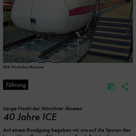
Bild: Deutsches Museum
Führung
Soc
Im
Me
Kalender
Lin
speicher
Opt
Lange Nacht der Münchner Museen
40 Jahre ICE
Auf einem Rundgang begeben wir uns auf die Spuren des