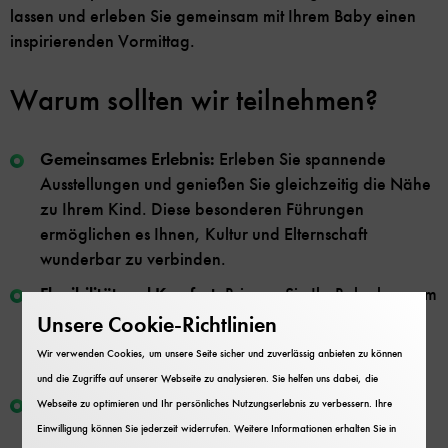
lassen und erleben Sie gemeinsam mit Ihrem Baby einen
inspirierenden Vormittag.
Warum sollten wir teilnehmen?
Gemeinsames Erlebnis:
Erleben Sie spannende
Ausstellungen und genießen Sie gleichzeitig die Nähe
zu Ihrem Kind. Diese besonderen Führungen
ermöglichen es Ihnen, Kultur und Elternschaft
wunderbar zu verbinden.
Flexibilität und Komfort:
Bringen Sie Ihr Baby bequem
im Tragetuch mit. Unsere Führungen sind so gestaltet,
Unsere Cookie-Richtlinien
dass Sie sich frei bewegen können, ohne Stress oder
Wir verwenden Cookies, um unsere Seite sicher und zuverlässig anbieten zu können
Hektik.
und die Zugriffe auf unserer Webseite zu analysieren. Sie helfen uns dabei, die
Rücksicht auf die Kleinsten:
Wir wissen, dass Babys
Webseite zu optimieren und Ihr persönliches Nutzungserlebnis zu verbessern. Ihre
manchmal unruhig sein können. Bei den
Einwilligung können Sie jederzeit widerrufen. Weitere Informationen erhalten Sie in