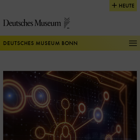
Direkt
HEUTE
zum
Seiteninhalt
springen
DEUTSCHES MUSEUM BONN
Na
auf
un
zu