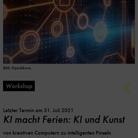
Bild: ©peshkova
Workshop
Soc
Me
Lin
Opt
Letzter Termin am 31. Juli 2021
KI macht Ferien: KI und Kunst
von kreativen Computern zu intelligenten Pinseln