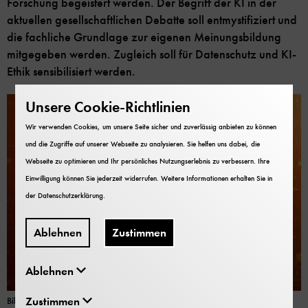
Forschung begeistert werden. Der Begriff der KI in der
aktuellen gesellschaftlichen Debatte soll entmystifiziert und
die fachliche Grundlage zur eigenen Meinungsbildung
mitgegeben werden. Zugleich soll für Datenschutz und KI-
Ethik sensibilisiert werden.
Unsere Cookie-Richtlinien
Wir verwenden Cookies, um unsere Seite sicher und zuverlässig anbieten zu können
und die Zugriffe auf unserer Webseite zu analysieren. Sie helfen uns dabei, die
Webseite zu optimieren und Ihr persönliches Nutzungserlebnis zu verbessern. Ihre
Einwilligung können Sie jederzeit widerrufen. Weitere Informationen erhalten Sie in
der
Datenschutzerklärung
.
Ablehnen
Zustimmen
Ablehnen
Zustimmen
Bild: Deutsches Museum
| Eric Alexander Lichtenscheidt