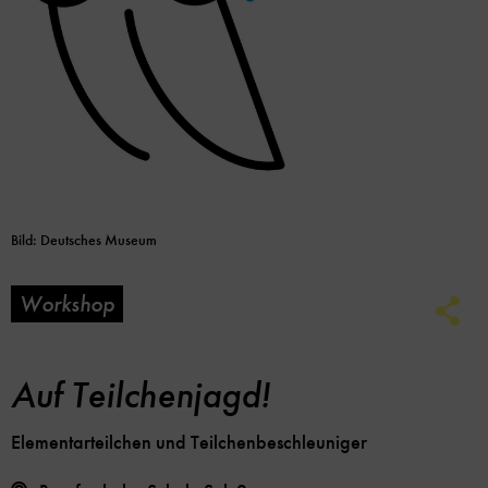
Bild: Deutsches Museum
Workshop
Soc
Me
Lin
Opt
Auf Teilchenjagd!
Elementarteilchen und Teilchenbeschleuniger